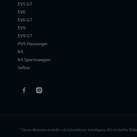
EV5 GT
EV6
EV6 GT
EV9
EV9 GT
PV5 Passenger
K4
K4 Sportswagon
Seltos
* Diese Website enthält mit Künstlicher Intelligenz (KI) erstellte Bi