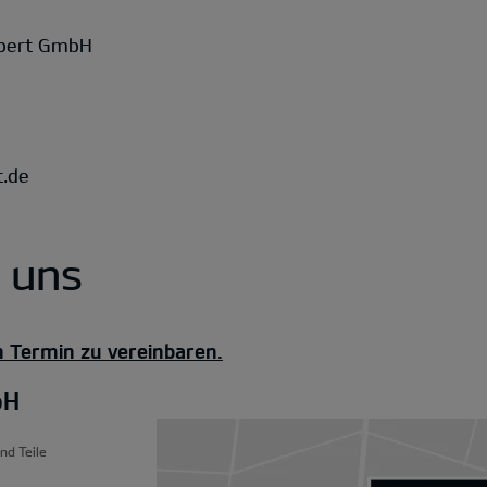
gbert GmbH
.de
u uns
n Termin zu vereinbaren.
bH
nd Teile