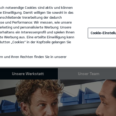
sch notwendige Cookies sind aktiv und können
e Einwilligung. Damit willigen Sie sowohl in das
 anschließende Verarbeitung der dadurch
se und Performance: Wir messen, wie unsere
Automobile Engbert GmbH
Tel. :
02363 - 36560
rketing und personalisierte Werbung: Unsere
rhaltens ein Interessenprofil und spielen Ihnen
Cookie-Einstel
WERKSTATT
e Werbung aus. Eine erteilte Einwilligung kann
utton „Cookies“ in der Kopfzeile gelangen Sie
KSTATT
n und Ihren Rechten finden Sie in unserer
Unsere Werkstatt
Unser Team