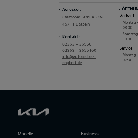
ÖFFNUN
Adresse :
Verkauf
Castroper Straße 349
Montag -
45711 Datteln
08:00 - 
Samstag
Kontakt :
10:00 - 
02363 - 36560
Service
02363 - 3656160
Montag -
info@automobile-
07:30 - 
engbert.de
Modelle
Business