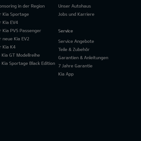
onsoring in der Region
Unser Autohaus
r Kia Sportage
Jobs und Karriere
r Kia EV4
r Kia PV5 Passenger
Service
r neue Kia EV2
Service Angebote
r Kia K4
Teile & Zubehör
e Kia GT Modellreihe
Garantien & Anleitungen
e Kia Sportage Black Edition
7 Jahre Garantie
Kia App